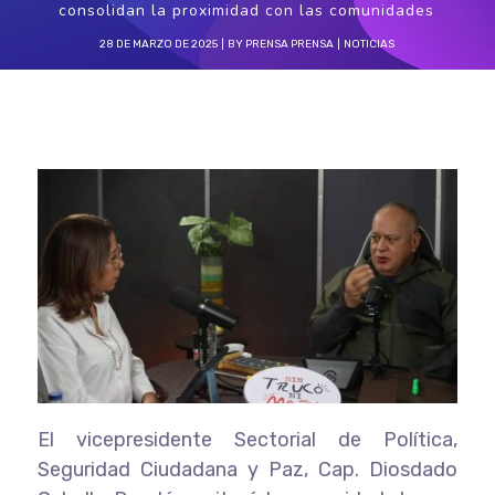
consolidan la proximidad con las comunidades
28 DE MARZO DE 2025
BY
PRENSA PRENSA
NOTICIAS
El vicepresidente Sectorial de Política,
Seguridad Ciudadana y Paz, Cap. Diosdado