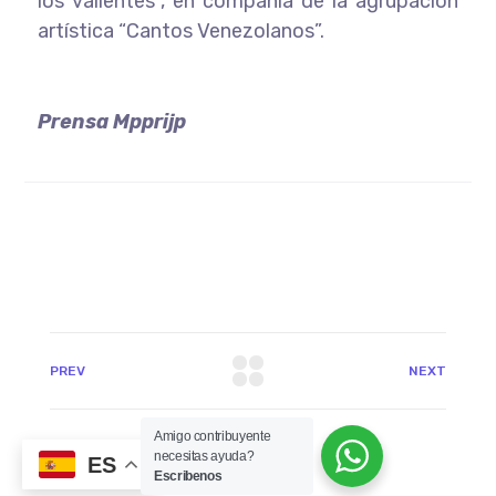
los valientes”, en compañía de la agrupación
artística “Cantos Venezolanos”.
Prensa Mpprijp
PREV
NEXT
Amigo contribuyente
necesitas ayuda?
ES
Escribenos