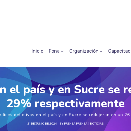
Inicio
Fona
Organización
Capacitac
en el país y en Sucre se 
29% respectivamente
ndices delictivos en el país y en Sucre se redujeron en un 
21 DE JUNIO DE 2024
BY
PRENSA PRENSA
NOTICIAS