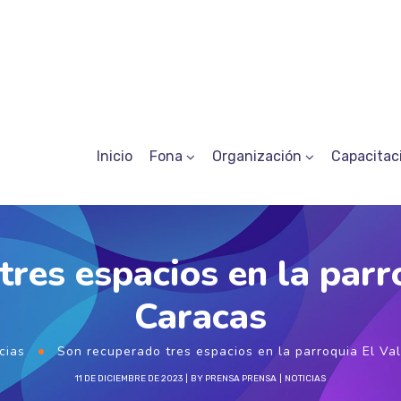
Inicio
Fona
Organización
Capacitac
res espacios en la parr
Caracas
cias
Son recuperado tres espacios en la parroquia El Va
11 DE DICIEMBRE DE 2023
BY
PRENSA PRENSA
NOTICIAS