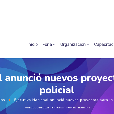
Inicio
Fona
Organización
Capacitac
l anunció nuevos proyect
policial
ias
Ejecutivo Nacional anunció nuevos proyectos para la f
19 DE JULIO DE 2023
BY
PRENSA PRENSA
NOTICIAS