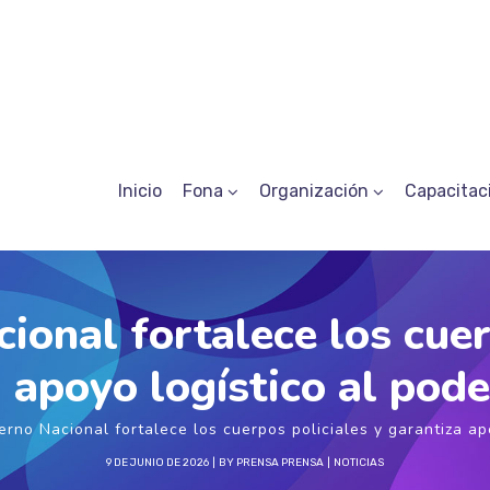
Inicio
Fona
Organización
Capacitac
ional fortalece los cuer
 apoyo logístico al pod
erno Nacional fortalece los cuerpos policiales y garantiza ap
9 DE JUNIO DE 2026
BY
PRENSA PRENSA
NOTICIAS