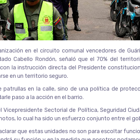
nización en el circuito comunal vencedores de Guárico
ado Cabello Rondón, señaló que el 70% del territor
n la instrucción directa del Presidente constitucio
se en un territorio seguro.
patrullas en la calle, sino de una política de protecc
arle paso a la acción en el barrio.
el Vicepresidente Sectorial de Política, Seguridad Ciu
otos, lo cual ha sido un esfuerzo conjunto entre el gob
aclarar que estas unidades no son para escoltar funci
l tendrá su función y en la medida que nosotros poda