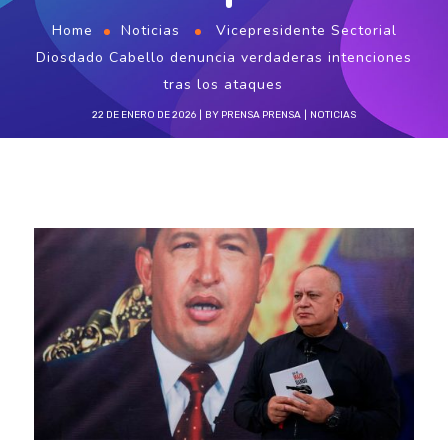
Home
Noticias
Vicepresidente Sectorial
Diosdado Cabello denuncia verdaderas intenciones
tras los ataques
22 DE ENERO DE 2026
BY
PRENSA PRENSA
NOTICIAS