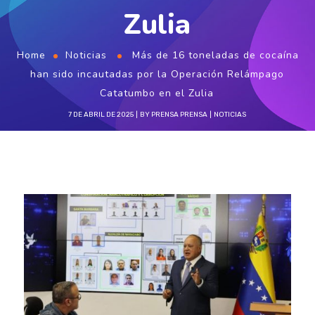
Zulia
Home
Noticias
Más de 16 toneladas de cocaína
han sido incautadas por la Operación Relámpago
Catatumbo en el Zulia
7 DE ABRIL DE 2025
BY
PRENSA PRENSA
NOTICIAS