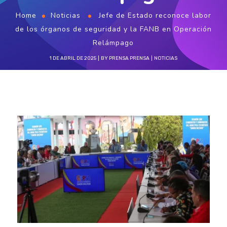
Home
Noticias
Jefe de Estado reconoce labor
de los órganos de seguridad y la FANB en Operación
Relámpago
1 DE ABRIL DE 2025
BY
PRENSA PRENSA
NOTICIAS