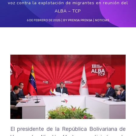
voz contra la explotación de migrantes en reunión del
ALBA – TCP
6 DE FEBRERO DE 2025
BY
PRENSA PRENSA
NOTICIAS
El presidente de la República Bolivariana de