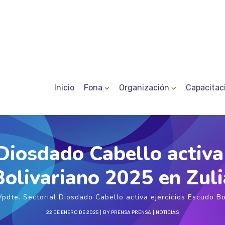
Inicio
Fona
Organización
Capacitac
Diosdado Cabello activa
Bolivariano 2025 en Zuli
Vpdte. Sectorial Diosdado Cabello activa ejercicios Escudo Bo
22 DE ENERO DE 2025
BY
PRENSA PRENSA
NOTICIAS