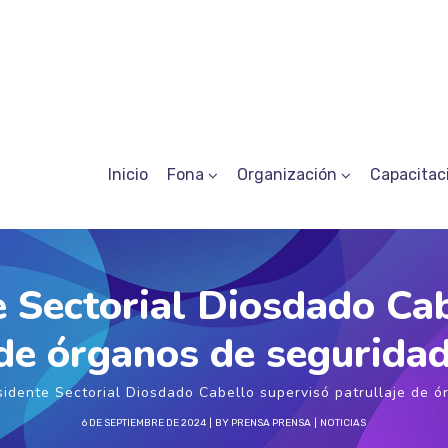
Inicio
Fona
Organización
Capacitac
 Sectorial Diosdado Ca
 de órganos de segurida
sidente Sectorial Diosdado Cabello supervisó patrullaje de 
6 DE SEPTIEMBRE DE 2024
BY
PRENSA PRENSA
NOTICIAS