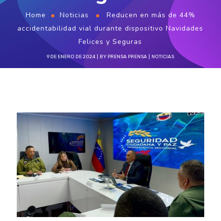
Home
Noticias
Reducen en más de 44%
accidentabilidad vial durante dispositivo Navidades
Felices y Seguras
9 DE ENERO DE 2024
BY
PRENSA PRENSA
NOTICIAS