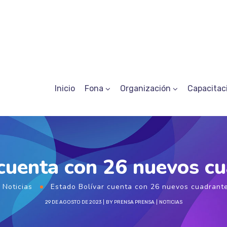
Inicio
Fona
Organización
Capacitac
cuenta con 26 nuevos c
Noticias
Estado Bolívar cuenta con 26 nuevos cuadrant
29 DE AGOSTO DE 2023
BY
PRENSA PRENSA
NOTICIAS