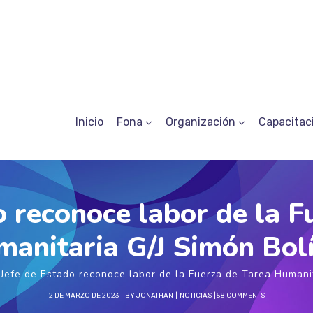
Inicio
Fona
Organización
Capacitac
o reconoce labor de la F
anitaria G/J Simón Bol
Jefe de Estado reconoce labor de la Fuerza de Tarea Humanit
2 DE MARZO DE 2023
BY
JONATHAN
NOTICIAS
58 COMMENTS