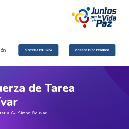
ión
SISTEMA EN LÍNEA
CORREO ELECTRONICO
uerza de Tarea
ívar
aria G/J Simón Bolívar