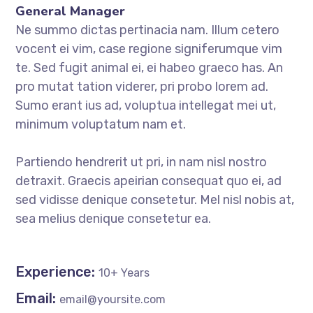
General Manager
Ne summo dictas pertinacia nam. Illum cetero
vocent ei vim, case regione signiferumque vim
te. Sed fugit animal ei, ei habeo graeco has. An
pro mutat tation viderer, pri probo lorem ad.
Sumo erant ius ad, voluptua intellegat mei ut,
minimum voluptatum nam et.
Partiendo hendrerit ut pri, in nam nisl nostro
detraxit. Graecis apeirian consequat quo ei, ad
sed vidisse denique consetetur. Mel nisl nobis at,
sea melius denique consetetur ea.
Experience:
10+ Years
Email:
email@yoursite.com