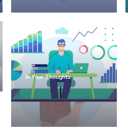
Branding
SEO
Web
In Your Thoughts